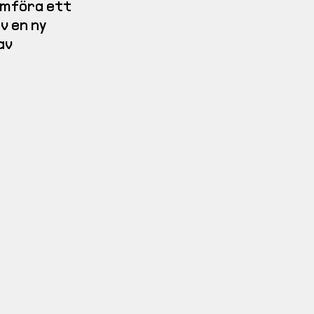
mföra ett 
 en ny 
av 