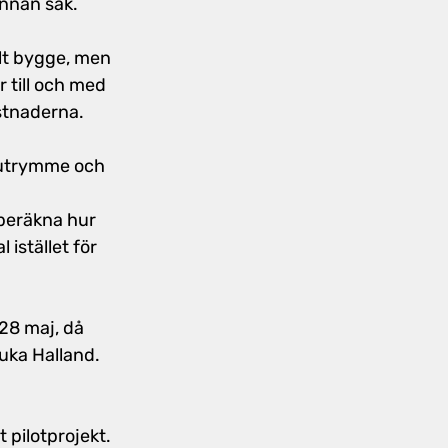
annan sak.
lt bygge, men 
 till och med 
ostnaderna.
lutrymme och 
 
 beräkna hur 
istället för 
28 maj, då 
uka Halland. 
 pilotprojekt. 