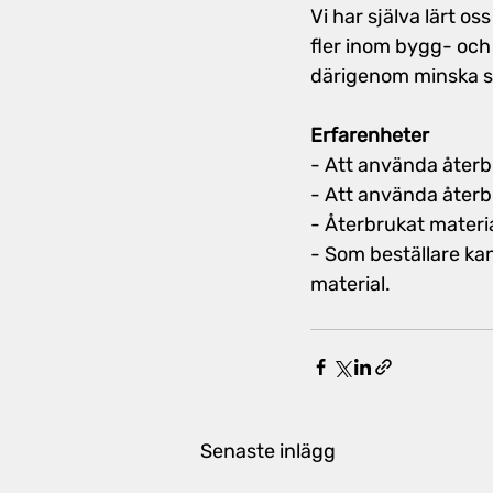
Vi har själva lärt os
fler inom bygg- och
därigenom minska si
Erfarenheter
- Att använda återb
- Att använda återbr
- Återbrukat materia
- Som beställare ka
material.
Senaste inlägg