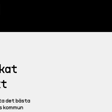
kt
Anmäl intresse
kat
kt
ta det bästa 
ms kommun 