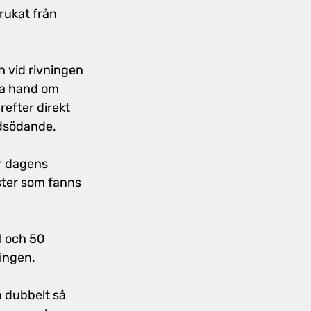
rukat från 
h vid rivningen 
ta hand om 
efter direkt 
tidsödande.
r dagens 
ster som fanns 
 och 50 
ningen.
n dubbelt så 