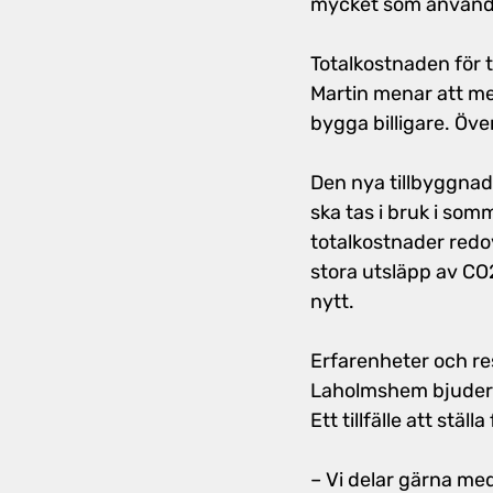
mycket som användes
Totalkostnaden för 
Martin menar att me
bygga billigare. Öve
Den nya tillbyggna
ska tas i bruk i so
totalkostnader redov
stora utsläpp av CO
nytt.
Erfarenheter och re
Laholmshem bjuder i
Ett tillfälle att stäl
– Vi delar gärna med 