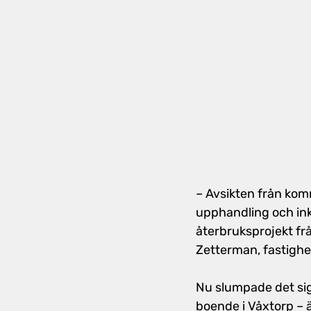
– Avsikten från komm
upphandling och inkö
återbruksprojekt frå
Zetterman, fastigh
Nu slumpade det sig
boende i Våxtorp – ä