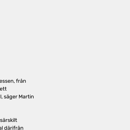
essen, från 
ett 
, säger Martin 
ärskilt 
l därifrån 