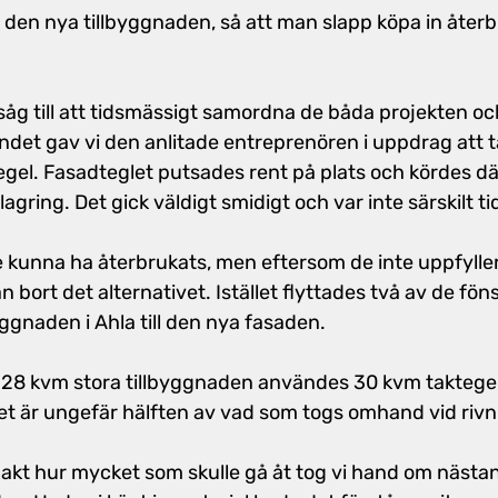
den nya tillbyggnaden, så att man slapp köpa in återb
i såg till att tidsmässigt samordna de båda projekten oc
endet gav vi den anlitade entreprenören i uppdrag att 
gel. Fasadteglet putsades rent på plats och kördes där
nlagring. Det gick väldigt smidigt och var inte särskilt 
e kunna ha återbrukats, men eftersom de inte uppfylle
 bort det alternativet. Istället flyttades två av de fön
ggnaden i Ahla till den nya fasaden.
 28 kvm stora tillbyggnaden användes 30 kvm taktegel
ket är ungefär hälften av vad som togs omhand vid riv
exakt hur mycket som skulle gå åt tog vi hand om nästa