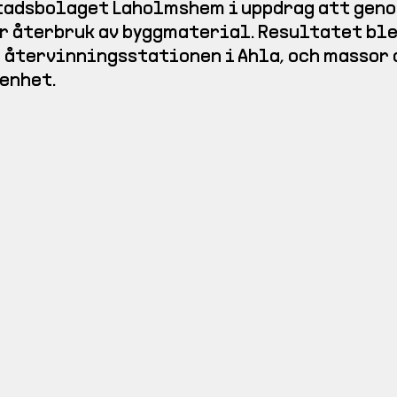
tadsbolaget Laholmshem i uppdrag att geno
r återbruk av byggmaterial. Resultatet blev
 återvinningsstationen i Ahla, och massor 
enhet.