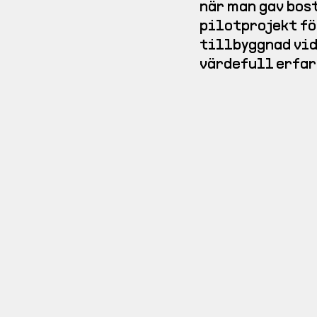
när man gav bos
pilotprojekt fö
tillbyggnad vid
värdefull erfar