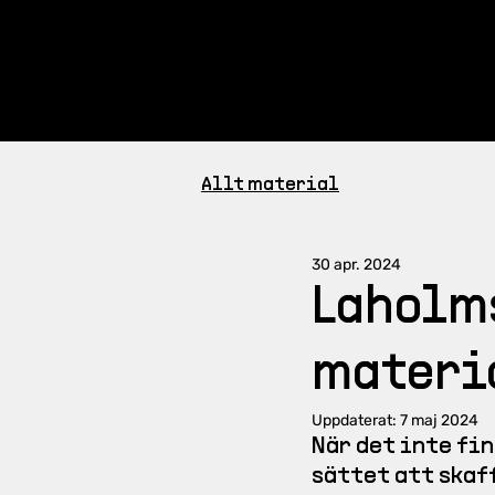
Om projektet
Kale
Allt material
30 apr. 2024
Laholm
materia
Uppdaterat:
7 maj 2024
När det inte fin
sättet att skaf