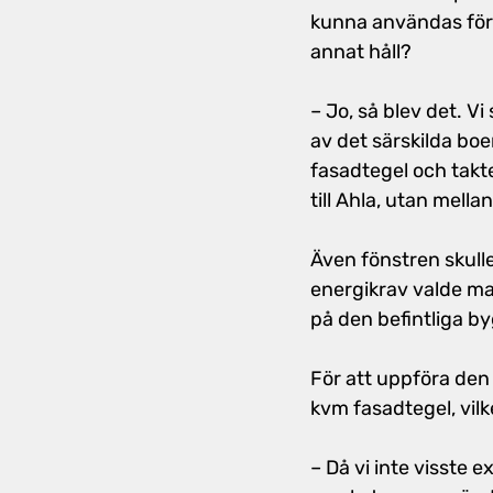
kunna användas för 
annat håll?
– Jo, så blev det. V
av det särskilda bo
fasadtegel och takte
till Ahla, utan mella
Även fönstren skull
energikrav valde man
på den befintliga by
För att uppföra den
kvm fasadtegel, vil
– Då vi inte visste 