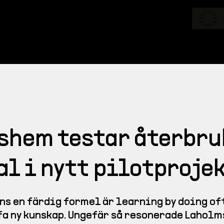
nder & Aktiviteter
Material
Artiklar
Konta
shem testar återbru
l i nytt pilotproje
ns en färdig formel är learning by doing of
fa ny kunskap. Ungefär så resonerade Lahol