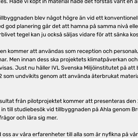
. Hade vi köpt in material hade det förstås varit en 
tillbyggnaden blev något högre än vid ett konventionel
d god planering går det att hamna på samma nivå eller
rblivet tegel kan ju också säljas vidare för att sänka k
den kommer att användas som reception och persona
mmar. Men innan dess ska projektets klimatpåverkan och
isas. Just nu håller IVL Svenska Miljöinstitutet på att
2 som undvikits genom att använda återbrukat material 
sultat från pilotprojektet kommer att presenteras den 
n till studiebesök vid tillbyggnaden på Ahla genom Br
la frågor och lära sig mer.
oss av våra erfarenheter till alla som är nyfikna på vårt