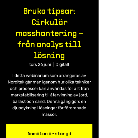
Bruka tipsar:
Cirkulär
masshantering –
från analys till
lösning
tors 26 juni
  |  
Digitalt
I detta webinarium som arrangeras av
Norditek går man igenom hur olika tekniker
och processer kan användas för allt från
markstabilisering till återvinning av jord,
ballast och sand. Denna gång görs en
djupdykning i lösningar för förorenade
massor.
Anmälan är stängd