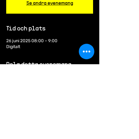
Se andra evenemang
Tid och plats
26 juni 2025 08:00 – 9:00
Digitalt
Dela detta evenemang
Under Bruka Hallands första tre år
finansieras arbetet av Europeiska