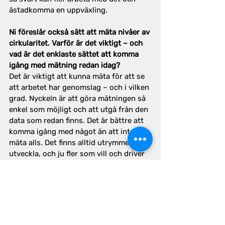
åstadkomma en uppväxling.
Ni föreslår också sätt att mäta nivåer av 
cirkularitet. Varför är det viktigt – och 
vad är det enklaste sättet att komma 
igång med mätning redan idag?
Det är viktigt att kunna mäta för att se 
att arbetet har genomslag – och i vilken 
grad. Nyckeln är att göra mätningen så 
enkel som möjligt och att utgå från den 
data som redan finns. Det är bättre att 
komma igång med något än att inte 
mäta alls. Det finns alltid utrymme att 
utveckla, och ju fler som vill och driver 
på för enkla lösningar, desto större 
effekt kan vi nå.
Hur kan forskare och byggaktörer 
samarbeta bättre för att få ut mer nytta 
av forskningsresultat i praktiken?